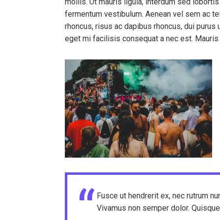
mollis. Ut mauris ligula, interdum sed lobort
fermentum vestibulum. Aenean vel sem ac tellus
rhoncus, risus ac dapibus rhoncus, dui purus ul
eget mi facilisis consequat a nec est. Mauris s
Fusce ut hendrerit ex, nec rutrum nun
Vivamus non semper dolor. Quisque pr