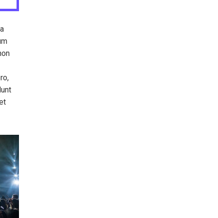
da
tum
non
ro,
dunt
et