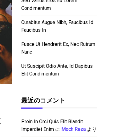
Sed Varius Eros Eu Lorem
Condimentum
Curabitur Augue Nibh, Faucibus Id
Faucibus In
Fusce Ut Hendrerit Ex, Nec Rutrum
Nunc
Ut Suscipit Odio Ante, Id Dapibus
Elit Condimentum
最近のコメント
c
Proin In Orci Quis Elit Blandit
Imperdiet Enim
に
Moch Reza
より