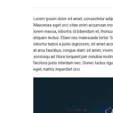
Lorem ipsum dolor sit amet, consectetur adipis
Maecenas eget orci vitae enim accumsan mollis
lorem massa, lobortis id bibendum et, rhoncus 
aliquam lectus. Etiam nec malesuada tortor. 
lobortis turpis a justo dignissim, sit amet ac
at arcu faucibus, congue diam sit amet, viverra
sociosqu ad litora torquent per conubia nost
facilisis justo interdum nec. Donec luctus ligu
eget, mattis imperdiet orci.