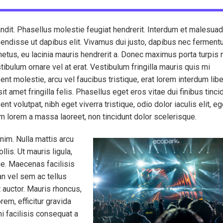
ndit. Phasellus molestie feugiat hendrerit. Interdum et malesua
endisse ut dapibus elit. Vivamus dui justo, dapibus nec fermen
 metus, eu lacinia mauris hendrerit a. Donec maximus porta turpis 
ibulum ornare vel at erat. Vestibulum fringilla mauris quis mi
ent molestie, arcu vel faucibus tristique, erat lorem interdum libe
amet fringilla felis. Phasellus eget eros vitae dui finibus tinci
t volutpat, nibh eget viverra tristique, odio dolor iaculis elit, eg
um lorem a massa laoreet, non tincidunt dolor scelerisque.
enim. Nulla mattis arcu
lis. Ut mauris ligula,
e. Maecenas facilisis
n vel sem ac tellus
t auctor. Mauris rhoncus,
rem, efficitur gravida
i facilisis consequat a