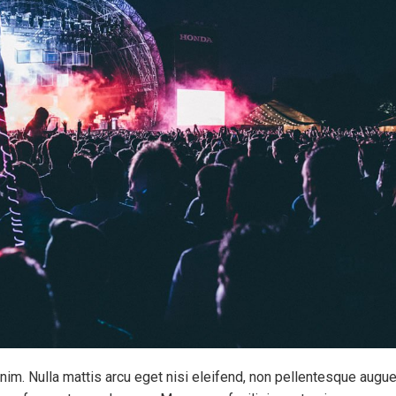
 enim. Nulla mattis arcu eget nisi eleifend, non pellentesque augu