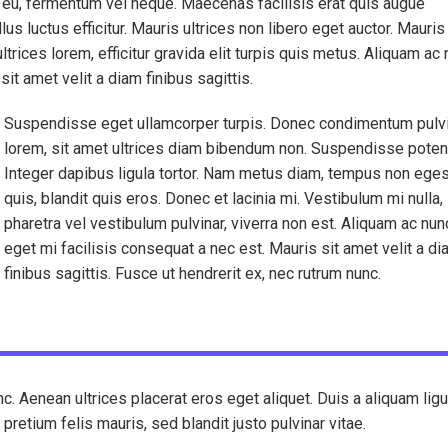
is eu, fermentum vel neque. Maecenas facilisis erat quis augue
 luctus efficitur. Mauris ultrices non libero eget auctor. Mauris
trices lorem, efficitur gravida elit turpis quis metus. Aliquam ac
it amet velit a diam finibus sagittis.
Suspendisse eget ullamcorper turpis. Donec condimentum pulv
lorem, sit amet ultrices diam bibendum non. Suspendisse potent
Integer dapibus ligula tortor. Nam metus diam, tempus non ege
quis, blandit quis eros. Donec et lacinia mi. Vestibulum mi nulla,
pharetra vel vestibulum pulvinar, viverra non est. Aliquam ac nun
eget mi facilisis consequat a nec est. Mauris sit amet velit a d
finibus sagittis. Fusce ut hendrerit ex, nec rutrum nunc.
c. Aenean ultrices placerat eros eget aliquet. Duis a aliquam ligu
etium felis mauris, sed blandit justo pulvinar vitae.