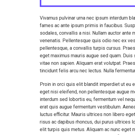
Vivamus pulvinar urna nec ipsum interdum bla
fames ac ante ipsum primis in faucibus. Susp
sodales, convallis a nisi. Nullam auctor ante
venenatis. Pellentesque quis odio nec ex vest
pellentesque, a convallis turpis cursus. Praes
eget maximus mauris augue sed quam. Duis sit 
vitae non sapien. Aliquam erat volutpat. Praesen
tincidunt felis arcu nec lectus. Nulla ferment
Proin in orci quis elit blandit imperdiet ut eu 
eget nisi eleifend, non pellentesque augue mol
interdum sed lobortis eu, fermentum vel nequ
erat quis augue fermentum vestibulum. Aenea
luctus efficitur. Mauris ultrices non libero ege
risus ac dapibus rhoncus, dui purus ultrices lo
elit turpis quis metus. Aliquam ac nunc eget m