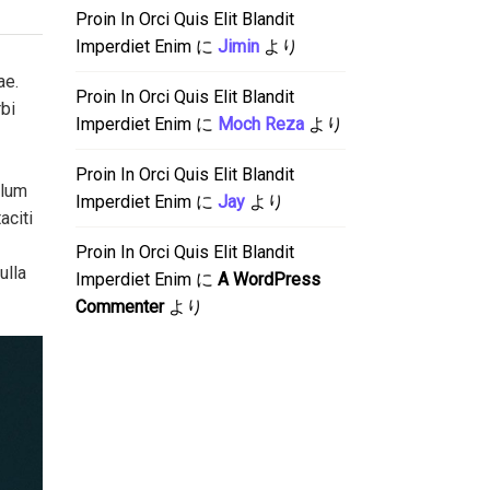
Proin In Orci Quis Elit Blandit
Imperdiet Enim
に
Jimin
より
ae.
Proin In Orci Quis Elit Blandit
rbi
Imperdiet Enim
に
Moch Reza
より
Proin In Orci Quis Elit Blandit
ulum
Imperdiet Enim
に
Jay
より
aciti
Proin In Orci Quis Elit Blandit
ulla
Imperdiet Enim
に
A WordPress
Commenter
より