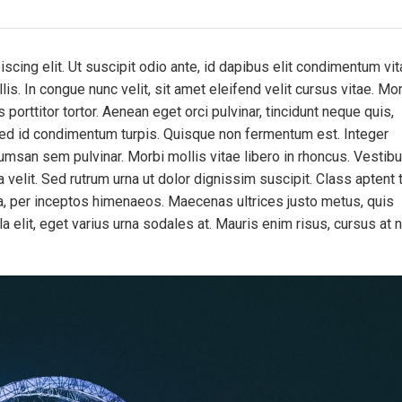
cing elit. Ut suscipit odio ante, id dapibus elit condimentum vit
. In congue nunc velit, sit amet eleifend velit cursus vitae. Mo
porttitor tortor. Aenean eget orci pulvinar, tincidunt neque quis,
Sed id condimentum turpis. Quisque non fermentum est. Integer
cumsan sem pulvinar. Morbi mollis vitae libero in rhoncus. Vestib
 velit. Sed rutrum urna ut dolor dignissim suscipit. Class aptent t
ra, per inceptos himenaeos. Maecenas ultrices justo metus, quis
la elit, eget varius urna sodales at. Mauris enim risus, cursus at n